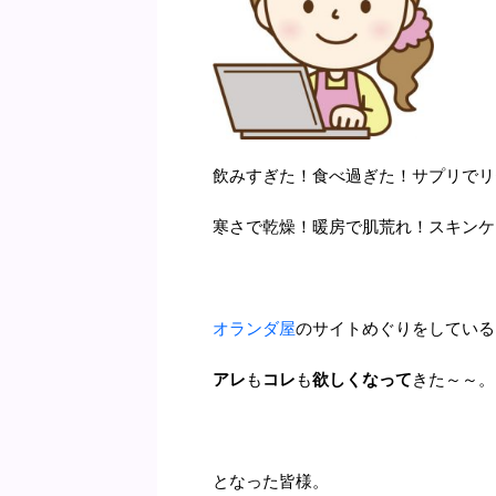
飲みすぎた！食べ過ぎた！サプリでリ
寒さで乾燥！暖房で肌荒れ！スキンケ
オランダ屋
のサイトめぐりをしている
アレ
も
コレ
も
欲しくなって
きた～～。
となった皆様。