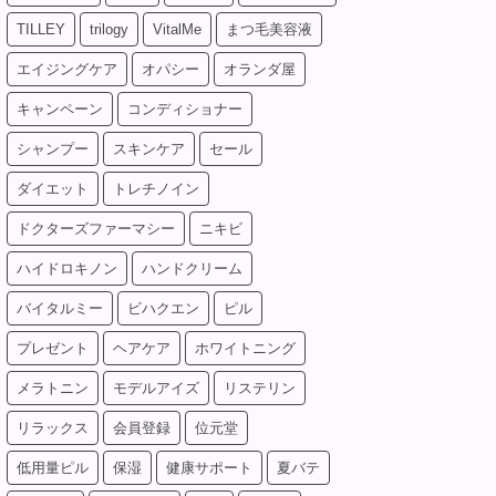
TILLEY
trilogy
VitalMe
まつ毛美容液
エイジングケア
オパシー
オランダ屋
キャンペーン
コンディショナー
シャンプー
スキンケア
セール
ダイエット
トレチノイン
ドクターズファーマシー
ニキビ
ハイドロキノン
ハンドクリーム
バイタルミー
ビハクエン
ピル
プレゼント
ヘアケア
ホワイトニング
メラトニン
モデルアイズ
リステリン
リラックス
会員登録
位元堂
低用量ピル
保湿
健康サポート
夏バテ