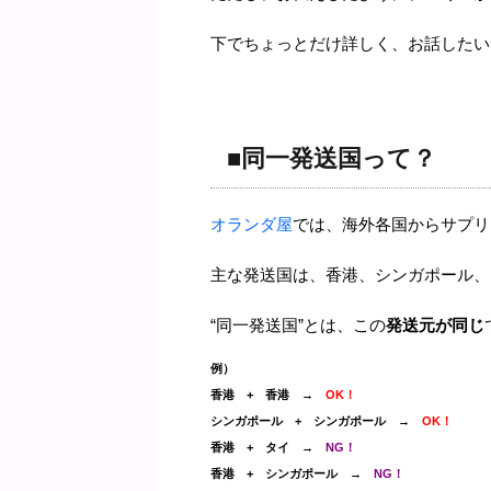
下でちょっとだけ詳しく、お話したい
■
同一発送国
って？
オランダ屋
では、海外各国からサプリ
主な発送国は、香港、シンガポール、
“同一発送国”とは、この
発送元が同じ
例）
香港
+
香港
→
OK
！
シンガポール
+
シンガポール
→
OK
！
香港
+
タイ
→
NG
！
香港
+
シンガポール
→
NG
！