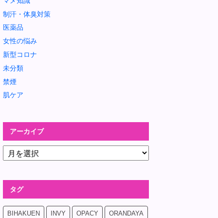
マメ知識
制汗・体臭対策
医薬品
女性の悩み
新型コロナ
未分類
禁煙
肌ケア
アーカイブ
タグ
BIHAKUEN
INVY
OPACY
ORANDAYA