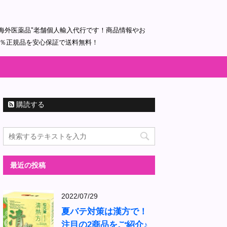
海外医薬品"老舗個人輸入代行です！商品情報やお
0％正規品を安心保証で送料無料！
購読する
最近の投稿
2022/07/29
夏バテ対策は漢方で！
注目の2商品をご紹介♪