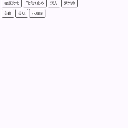
徹底比較
日焼け止め
漢方
紫外線
美白
美肌
花粉症