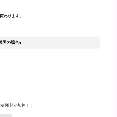
変わり
ます。
送国
の場合
●
の割引額が加算！！