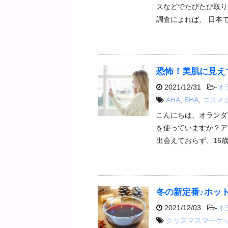
スなどでたびたび取り
調査によれば、 日本
恐怖！美肌に見え
2021/12/31
-
オ
AHA
,
BHA
,
コスメ
こんにちは、オランダ
を使っていますか？ア
出会えておらず、16
冬の新定番♪ホッ
2021/12/03
-
オ
クリスマスマーケ