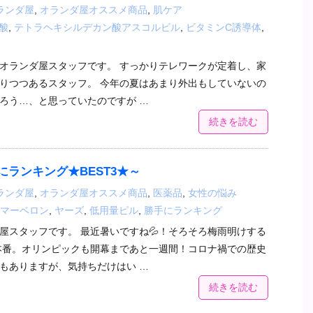
ランダ屋
,
オランダ屋オススメ商品
,
肌ケア
酸
,
テトラヘキシルデカン酸アスコルビル
,
ビタミンC誘導体
,
オランダ屋スタッフです。 すっかりテレワークが定着し、家
りつつあるスタッフ。 今年の夏はあまり外出もしていないの
ろう…、と思っていたのですが …
続きを読む
ランキング★BEST3★～
ランダ屋
,
オランダ屋オススメ商品
,
医薬品
,
女性の悩み
マーベロン
,
ヤーズ
,
低用量ピル
,
勝手にランキング
屋スタッフです。 最近暑いですね💦！そろそろ梅雨明けする
本番。オリンピックも開幕まであと一週間！コロナ禍での歴史
もありますが、気持ちだけはい …
続きを読む