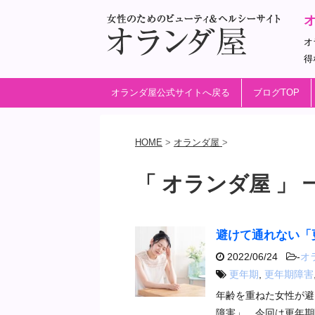
オ
得
オランダ屋公式サイトへ戻る
ブログTOP
HOME
>
オランダ屋
>
「 オランダ屋 」 
避けて通れない「
2022/06/24
-
オ
更年期
,
更年期障害
年齢を重ねた女性が避
障害」。今回は更年期