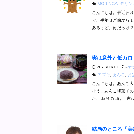
MORINGA
,
モリン
こんにちは。最近わけ
で、半年ほど前からモ
あるけど、何だっけ？
実は意外と低カロ
2021/09/10
-
オ
アズキ
,
あんこ
,
お
こんにちは。あんこ大
そう、あんこ和菓子の
た。 秋分の日は、古
結局のところ「美