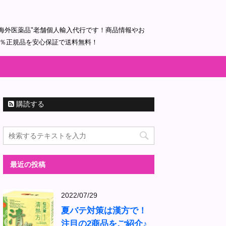
海外医薬品"老舗個人輸入代行です！商品情報やお
0％正規品を安心保証で送料無料！
購読する
最近の投稿
2022/07/29
夏バテ対策は漢方で！
注目の2商品をご紹介♪