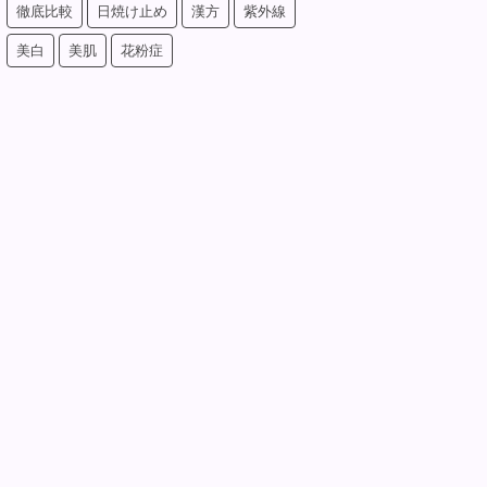
徹底比較
日焼け止め
漢方
紫外線
美白
美肌
花粉症