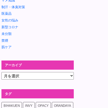
マメ知識
制汗・体臭対策
医薬品
女性の悩み
新型コロナ
未分類
禁煙
肌ケア
アーカイブ
タグ
BIHAKUEN
INVY
OPACY
ORANDAYA