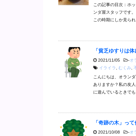
この記事の目次：ホッ
ンダ屋スタッフです。
この時期にしか見られ
「貧乏ゆすりは体
2021/11/05
-
オ
イライラ
,
むくみ
,
こんにちは、オランダ
ありますか？私の友人
に遊んでいるときでも
「奇跡の木」って
2021/10/08
-
オ