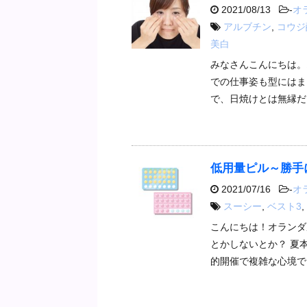
2021/08/13
-
オ
アルブチン
,
コウジ
美白
みなさんこんにちは。
での仕事姿も型にはま
で、日焼けとは無縁だ
低用量ピル～勝手に
2021/07/16
-
オ
スーシー
,
ベスト3
,
こんにちは！オランダ
とかしないとか？ 夏
的開催で複雑な心境で