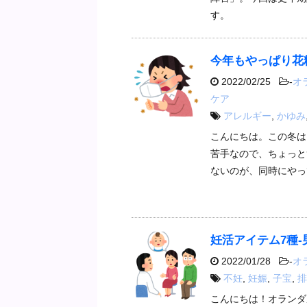
す。
今年もやっぱり花
2022/02/25
-
オ
ケア
アレルギー
,
かゆみ
こんにちは。この冬は
苦手なので、ちょっと
ないのが、同時にやっ
妊活アイテム7種
2022/01/28
-
オ
不妊
,
妊娠
,
子宝
,
排
こんにちは！オランダ