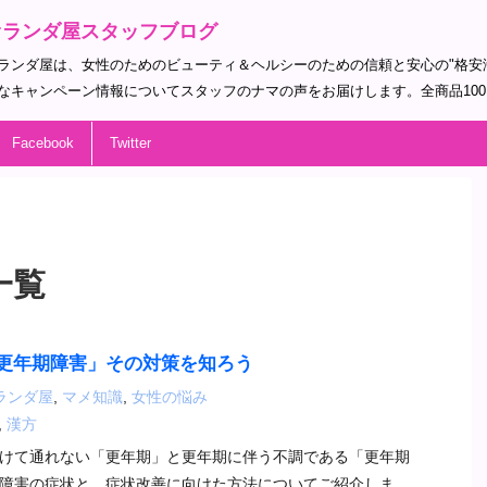
オランダ屋スタッフブログ
ランダ屋は、女性のためのビューティ＆ヘルシーのための信頼と安心の"格安
なキャンペーン情報についてスタッフのナマの声をお届けします。全商品10
Facebook
Twitter
一覧
更年期障害」その対策を知ろう
ランダ屋
,
マメ知識
,
女性の悩み
,
漢方
けて通れない「更年期」と更年期に伴う不調である「更年期
障害の症状と、症状改善に向けた方法についてご紹介しま