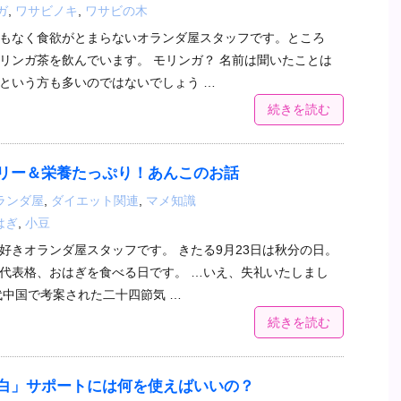
ガ
,
ワサビノキ
,
ワサビの木
もなく食欲がとまらないオランダ屋スタッフです。ところ
リンガ茶を飲んでいます。 モリンガ？ 名前は聞いたことは
という方も多いのではないでしょう …
続きを読む
リー＆栄養たっぷり！あんこのお話
ランダ屋
,
ダイエット関連
,
マメ知識
はぎ
,
小豆
好きオランダ屋スタッフです。 きたる9月23日は秋分の日。
代表格、おはぎを食べる日です。 …いえ、失礼いたしまし
代中国で考案された二十四節気 …
続きを読む
白」サポートには何を使えばいいの？