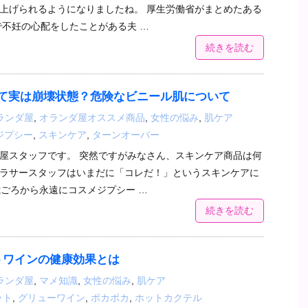
上げられるようになりましたね。 厚生労働省がまとめたある
で不妊の心配をしたことがある夫 …
続きを読む
て実は崩壊状態？危険なビニール肌について
ランダ屋
,
オランダ屋オススメ商品
,
女性の悩み
,
肌ケア
ジプシー
,
スキンケア
,
ターンオーバー
屋スタッフです。 突然ですがみなさん、スキンケア商品は何
ラサースタッフはいまだに「コレだ！」というスキンケアに
歳ごろから永遠にコスメジプシー …
続きを読む
トワインの健康効果とは
ランダ屋
,
マメ知識
,
女性の悩み
,
肌ケア
ット
,
グリューワイン
,
ポカポカ
,
ホットカクテル