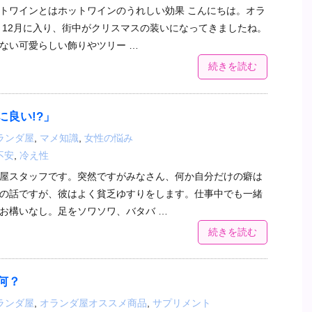
トワインとはホットワインのうれしい効果 こんにちは。オラ
 12月に入り、街中がクリスマスの装いになってきましたね。
ない可愛らしい飾りやツリー …
続きを読む
に良い!?」
ランダ屋
,
マメ知識
,
女性の悩み
不安
,
冷え性
屋スタッフです。突然ですがみなさん、何か自分だけの癖は
の話ですが、彼はよく貧乏ゆすりをします。仕事中でも一緒
お構いなし。足をソワソワ、バタバ …
続きを読む
何？
ランダ屋
,
オランダ屋オススメ商品
,
サプリメント