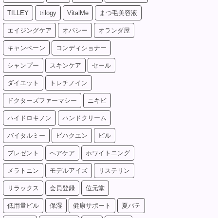
TILLEY
trilogy
VitalMe
まつ毛美容液
エイジングケア
オパシー
オランダ屋
キャンペーン
コンディショナー
シャンプー
スキンケア
セール
ダイエット
トレチノイン
ドクターズファーマシー
ニキビ
ハイドロキノン
ハンドクリーム
バイタルミー
ビハクエン
ピル
プレゼント
ヘアケア
ホワイトニング
メラトニン
モデルアイズ
リステリン
リラックス
会員登録
位元堂
低用量ピル
保湿
健康サポート
夏バテ