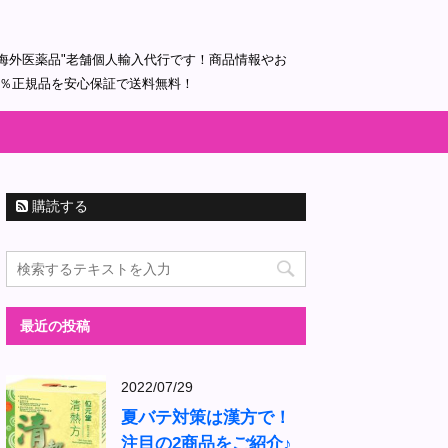
海外医薬品"老舗個人輸入代行です！商品情報やお
0％正規品を安心保証で送料無料！
購読する
最近の投稿
2022/07/29
夏バテ対策は漢方で！
注目の2商品をご紹介♪