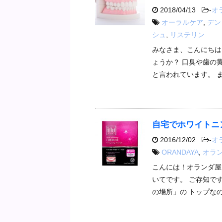
2018/04/13
-
オ
オーラルケア
,
デン
シュ
,
リステリン
みなさま、こんにちは
ょうか？ 口臭や歯の
と言われています。 
自宅でホワイトニ
2016/12/02
-
オ
ORANDAYA
,
オラ
こんには！オランダ屋
いてです。 ご存知で
の場所」の トップな