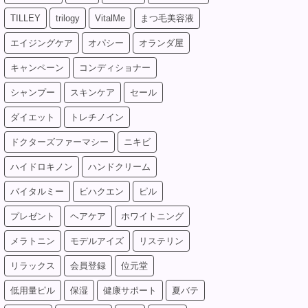
TILLEY
trilogy
VitalMe
まつ毛美容液
エイジングケア
オパシー
オランダ屋
キャンペーン
コンディショナー
シャンプー
スキンケア
セール
ダイエット
トレチノイン
ドクターズファーマシー
ニキビ
ハイドロキノン
ハンドクリーム
バイタルミー
ビハクエン
ピル
プレゼント
ヘアケア
ホワイトニング
メラトニン
モデルアイズ
リステリン
リラックス
会員登録
位元堂
低用量ピル
保湿
健康サポート
夏バテ