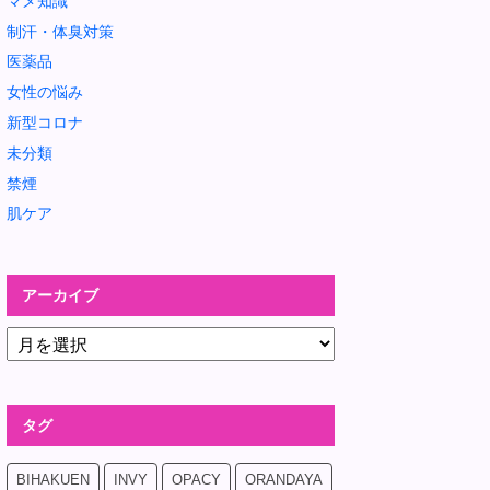
マメ知識
制汗・体臭対策
医薬品
女性の悩み
新型コロナ
未分類
禁煙
肌ケア
アーカイブ
タグ
BIHAKUEN
INVY
OPACY
ORANDAYA