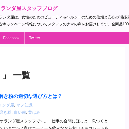
オランダ屋スタッフブログ
ランダ屋は、女性のためのビューティ＆ヘルシーのための信頼と安心の"格安
なキャンペーン情報についてスタッフのナマの声をお届けします。全商品10
Facebook
Twitter
 」 一覧
磨き粉の適切な選び方とは？
ランダ屋
,
マメ知識
磨き粉
,
白い歯
,
黄ばみ
オランダ屋スタッフです。 仕事の合間にほっと一息つくと
ていますか？私はコーヒーを飲みながら甘いチョコレートを