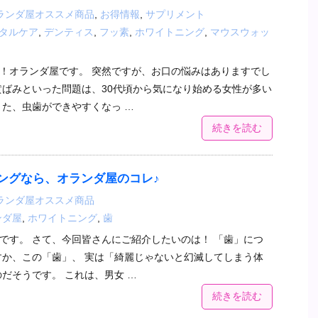
ランダ屋オススメ商品
,
お得情報
,
サプリメント
タルケア
,
デンティス
,
フッ素
,
ホワイトニング
,
マウスウォッ
！オランダ屋です。 突然ですが、お口の悩みはありますでし
黄ばみといった問題は、30代頃から気になり始める女性が多い
また、虫歯ができやすくなっ …
続きを読む
ングなら、オランダ屋のコレ♪
ランダ屋オススメ商品
ンダ屋
,
ホワイトニング
,
歯
です。 さて、今回皆さんにご紹介したいのは！ 「歯」につ
すか、この「歯」、 実は「綺麗じゃないと幻滅してしまう体
のだそうです。 これは、男女 …
続きを読む