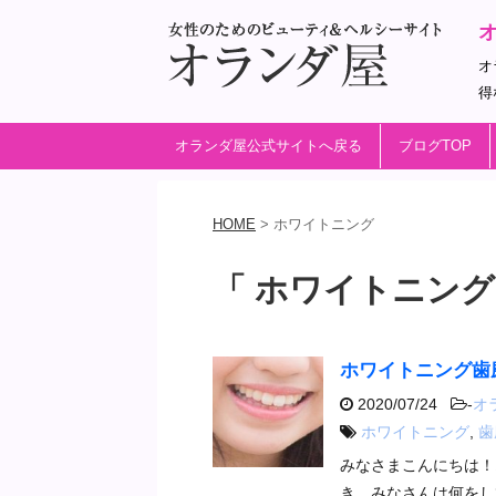
オ
得
オランダ屋公式サイトへ戻る
ブログTOP
HOME
>
ホワイトニング
「 ホワイトニング
ホワイトニング歯
2020/07/24
-
オ
ホワイトニング
,
歯
みなさまこんにちは！
き、みなさんは何をし