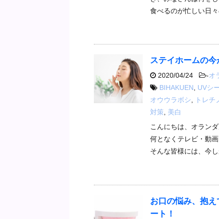
食べるのが忙しい日々
ステイホームの今
2020/04/24
-
オ
BIHAKUEN
,
UVシ
オウウラボシ
,
トレチ
対策
,
美白
こんにちは、オランダ
何となくテレビ・動画
そんな皆様には、今し
お口の悩み、抱え
ート！