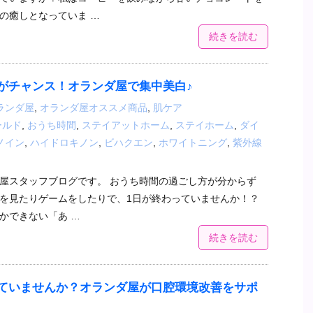
の癒しとなっていま …
続きを読む
がチャンス！オランダ屋で集中美白♪
ランダ屋
,
オランダ屋オススメ商品
,
肌ケア
ールド
,
おうち時間
,
ステイアットホーム
,
ステイホーム
,
ダイ
ノイン
,
ハイドロキノン
,
ビハクエン
,
ホワイトニング
,
紫外線
屋スタッフブログです。 おうち時間の過ごし方が分からず
を見たりゲームをしたりで、1日が終わっていませんか！？
かできない「あ …
続きを読む
ていませんか？オランダ屋が口腔環境改善をサポ