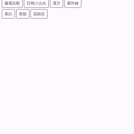
徹底比較
日焼け止め
漢方
紫外線
美白
美肌
花粉症