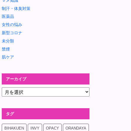
マメ知識
制汗・体臭対策
医薬品
女性の悩み
新型コロナ
未分類
禁煙
肌ケア
アーカイブ
タグ
BIHAKUEN
INVY
OPACY
ORANDAYA