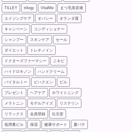
TILLEY
trilogy
VitalMe
まつ毛美容液
エイジングケア
オパシー
オランダ屋
キャンペーン
コンディショナー
シャンプー
スキンケア
セール
ダイエット
トレチノイン
ドクターズファーマシー
ニキビ
ハイドロキノン
ハンドクリーム
バイタルミー
ビハクエン
ピル
プレゼント
ヘアケア
ホワイトニング
メラトニン
モデルアイズ
リステリン
リラックス
会員登録
位元堂
低用量ピル
保湿
健康サポート
夏バテ