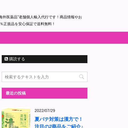
海外医薬品"老舗個人輸入代行です！商品情報やお
0％正規品を安心保証で送料無料！
購読する
最近の投稿
2022/07/29
夏バテ対策は漢方で！
注目の2商品をご紹介♪