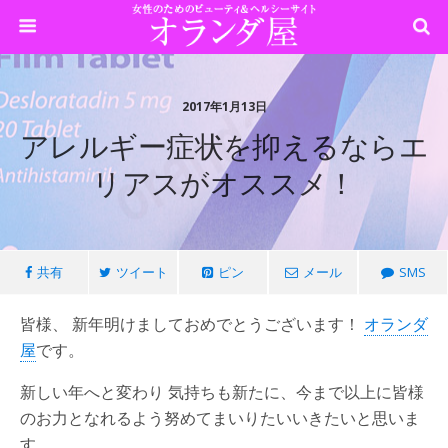
2017年1月13日
アレルギー症状を抑えるならエ
リアスがオススメ！
共有
ツイート
ピン
メール
SMS
皆様、 新年明けましておめでとうございます！
オランダ
屋
です。
新しい年へと変わり 気持ちも新たに、今まで以上に皆様
のお力となれるよう努めてまいりたいいきたいと思いま
す。