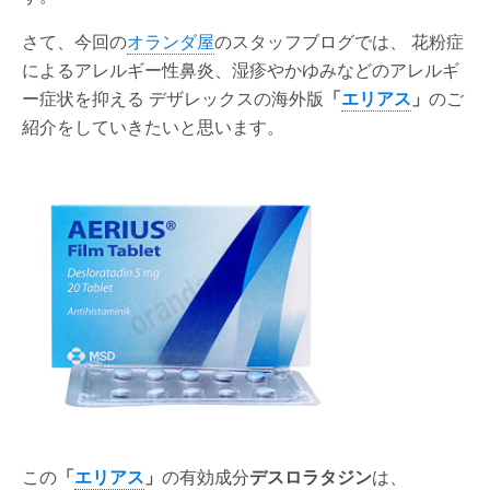
さて、今回の
オランダ屋
のスタッフブログでは、 花粉症
によるアレルギー性鼻炎、湿疹やかゆみなどのアレルギ
ー症状を抑える デザレックスの海外版
「
エリアス
」
のご
紹介をしていきたいと思います。
この
「
エリアス
」
の有効成分
デスロラタジン
は、