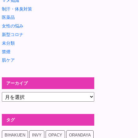
マメ知識
制汗・体臭対策
医薬品
女性の悩み
新型コロナ
未分類
禁煙
肌ケア
アーカイブ
タグ
BIHAKUEN
INVY
OPACY
ORANDAYA