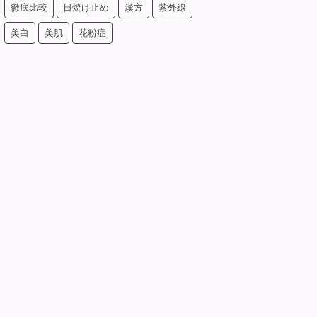
徹底比較
日焼け止め
漢方
紫外線
美白
美肌
花粉症