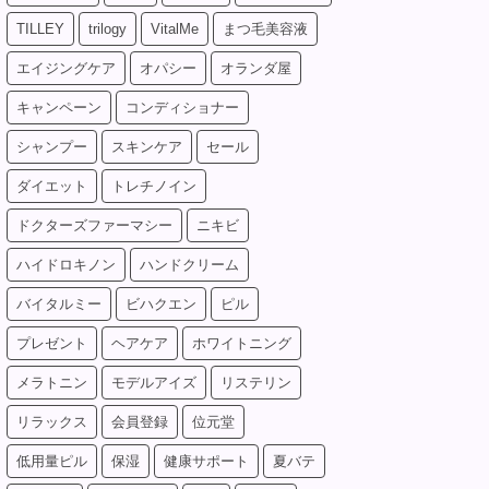
TILLEY
trilogy
VitalMe
まつ毛美容液
エイジングケア
オパシー
オランダ屋
キャンペーン
コンディショナー
シャンプー
スキンケア
セール
ダイエット
トレチノイン
ドクターズファーマシー
ニキビ
ハイドロキノン
ハンドクリーム
バイタルミー
ビハクエン
ピル
プレゼント
ヘアケア
ホワイトニング
メラトニン
モデルアイズ
リステリン
リラックス
会員登録
位元堂
低用量ピル
保湿
健康サポート
夏バテ