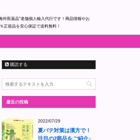
海外医薬品"老舗個人輸入代行です！商品情報やお
0％正規品を安心保証で送料無料！
購読する
最近の投稿
2022/07/29
夏バテ対策は漢方で！
注目の2商品をご紹介♪