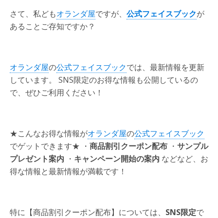
さて、私ども
オランダ屋
ですが、
公式フェイスブック
が
あることご存知ですか？
オランダ屋
の
公式フェイスブック
では、最新情報を更新
しています。 SNS限定のお得な情報も公開しているの
で、ぜひご利用ください！
★こんなお得な情報が
オランダ屋
の
公式フェイスブック
でゲットできます★ ・
商品割引クーポン配布
・
サンプル
プレゼント案内
・
キャンペーン開始の案内
などなど、お
得な情報と最新情報が満載です！
特に
【
商品割引クーポン配布
】
については、
SNS限定
で