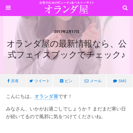
2017年2月17日
オランダ屋の最新情報なら、公
式フェイスブックでチェック♪
共有
ツイート
ピン
メール
SMS
こんにちは。
オランダ屋
です！
みなさん、いかがお過ごしでしょうか？ まだまだ寒い日
が続いてるので風邪に気をつけてくださいね。