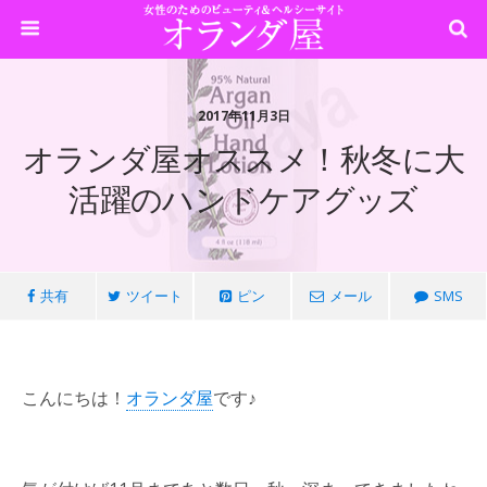
2017年11月3日
オランダ屋オススメ！秋冬に大
活躍のハンドケアグッズ
共有
ツイート
ピン
メール
SMS
こんにちは！
オランダ屋
です♪