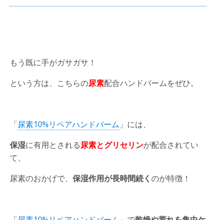
もう既に手がガサガサ！
という方は、こちらの
尿素
配合ハンドバームをぜひ。
「
尿素10%リペアハンドバーム
」には、
保湿
に有用とされる
尿素とグリセリン
が配合されてい
て、
尿素のおかげで、
保湿作用が長時間続く
のが特徴！
「
尿素10%リペアハンドバーム
」で
乾燥や荒れを集中ケ