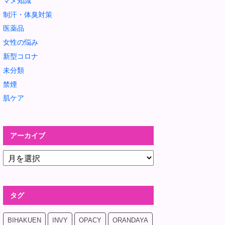
マメ知識
制汗・体臭対策
医薬品
女性の悩み
新型コロナ
未分類
禁煙
肌ケア
アーカイブ
タグ
BIHAKUEN
INVY
OPACY
ORANDAYA