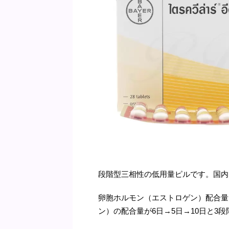
段階型三相性の低用量ピルです。国内
卵胞ホルモン（エストロゲン）配合量
ン）の配合量が6日→5日→10日と3