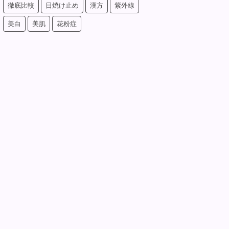
徹底比較
日焼け止め
漢方
紫外線
美白
美肌
花粉症