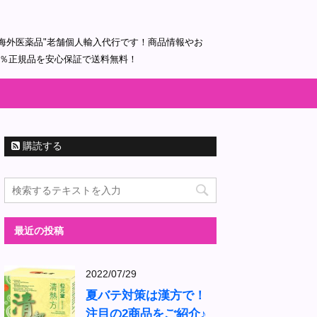
海外医薬品"老舗個人輸入代行です！商品情報やお
0％正規品を安心保証で送料無料！
購読する
最近の投稿
2022/07/29
夏バテ対策は漢方で！
注目の2商品をご紹介♪