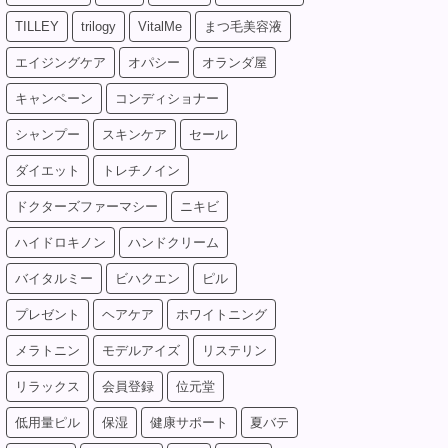
TILLEY
trilogy
VitalMe
まつ毛美容液
エイジングケア
オパシー
オランダ屋
キャンペーン
コンディショナー
シャンプー
スキンケア
セール
ダイエット
トレチノイン
ドクターズファーマシー
ニキビ
ハイドロキノン
ハンドクリーム
バイタルミー
ビハクエン
ピル
プレゼント
ヘアケア
ホワイトニング
メラトニン
モデルアイズ
リステリン
リラックス
会員登録
位元堂
低用量ピル
保湿
健康サポート
夏バテ