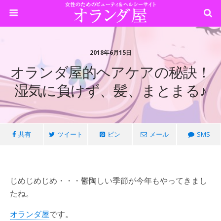
2018年6月15日
オランダ屋的ヘアケアの秘訣！
湿気に負けず、髪、まとまる♪
共有
ツイート
ピン
メール
SMS
じめじめじめ・・・鬱陶しい季節が今年もやってきまし
たね。
オランダ屋
です。