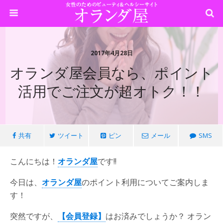
2017年4月28日
オランダ屋会員なら、ポイント
活用でご注文が超オトク！！
共有
ツイート
ピン
メール
SMS
こんにちは！
オランダ屋
です!!
今日は、
オランダ屋
の
ポイント利用
についてご案内しま
す！
突然ですが、
【会員登録】
はお済みでしょうか？ オラン