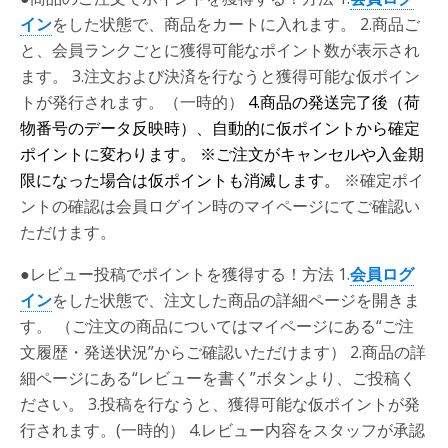
イン
をした状態で、商品をカートに入れます。 2.商品ご
と、会員ランクごとに獲得可能なポイント数が表示され
ます。 3.注文および決済を行なうと獲得可能な仮ポイン
トが発行されます。（一時的）
4.商品の発送完了後（荷
物番号のデータ反映時）、自動的に仮ポイントから確定
ポイントに変わります。
※ご注文がキャンセルや入金期
限になった場合は仮ポイントも消滅します。
※確定ポイ
ントの確認は会員ログイン時のマイページにてご確認い
ただけます。
●レビュー投稿でポイントを獲得する！方法
1.
会員ログ
イン
をした状態で、注文した商品の詳細ページを開きま
す。 （ご注文の商品についてはマイページにある“ご注
文履歴・発送状況”からご確認いただけます） 2.商品の詳
細ページにある“レビューを書く”ボタンより、ご投稿く
ださい。 3.投稿を行なうと、獲得可能な仮ポイントが発
行されます。(一時的） 4.レビュー内容をスタッフが承認