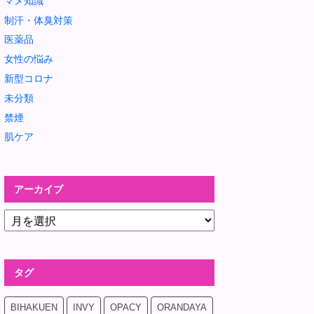
マメ知識
制汗・体臭対策
医薬品
女性の悩み
新型コロナ
未分類
禁煙
肌ケア
アーカイブ
タグ
BIHAKUEN
INVY
OPACY
ORANDAYA