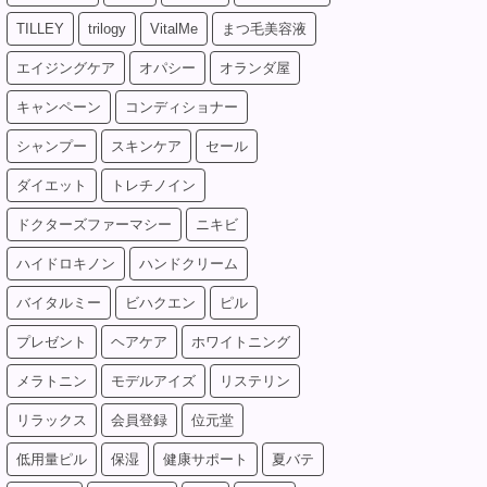
TILLEY
trilogy
VitalMe
まつ毛美容液
エイジングケア
オパシー
オランダ屋
キャンペーン
コンディショナー
シャンプー
スキンケア
セール
ダイエット
トレチノイン
ドクターズファーマシー
ニキビ
ハイドロキノン
ハンドクリーム
バイタルミー
ビハクエン
ピル
プレゼント
ヘアケア
ホワイトニング
メラトニン
モデルアイズ
リステリン
リラックス
会員登録
位元堂
低用量ピル
保湿
健康サポート
夏バテ