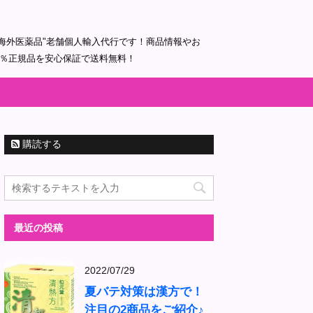
海外医薬品"老舗個人輸入代行です！商品情報やお
0％正規品を安心保証で送料無料！
購読する
最近の投稿
2022/07/29
夏バテ対策は漢方で！
注目の2商品をご紹介♪