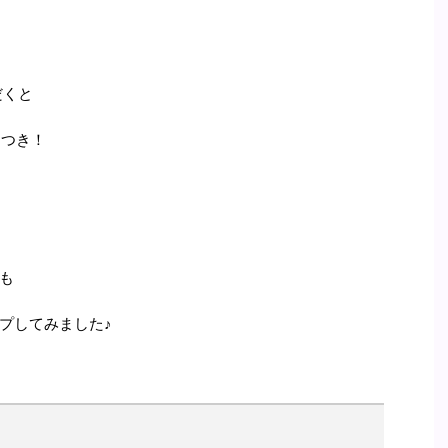
だくと
ス
つき！
も
プしてみました♪