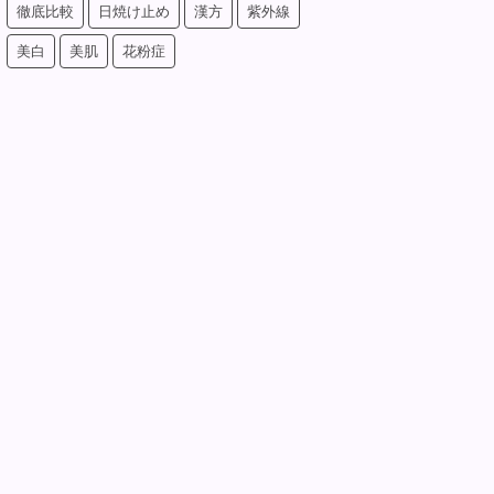
徹底比較
日焼け止め
漢方
紫外線
美白
美肌
花粉症