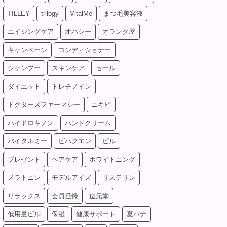
TILLEY
trilogy
VitalMe
まつ毛美容液
エイジングケア
オパシー
オランダ屋
キャンペーン
コンディショナー
シャンプー
スキンケア
セール
ダイエット
トレチノイン
ドクターズファーマシー
ニキビ
ハイドロキノン
ハンドクリーム
バイタルミー
ビハクエン
ピル
プレゼント
ヘアケア
ホワイトニング
メラトニン
モデルアイズ
リステリン
リラックス
会員登録
位元堂
低用量ピル
保湿
健康サポート
夏バテ