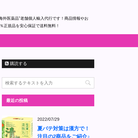
海外医薬品"老舗個人輸入代行です！商品情報やお
0％正規品を安心保証で送料無料！
購読する
最近の投稿
2022/07/29
夏バテ対策は漢方で！
注目の2商品をご紹介♪