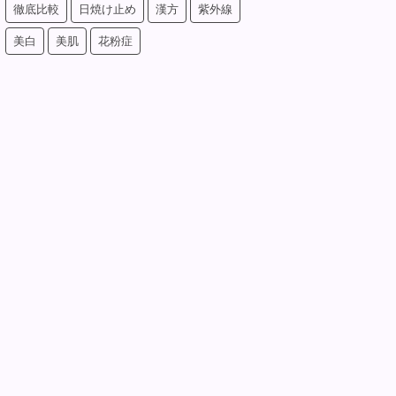
徹底比較
日焼け止め
漢方
紫外線
美白
美肌
花粉症