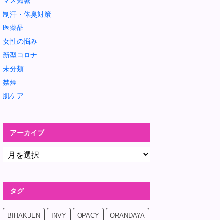
マメ知識
制汗・体臭対策
医薬品
女性の悩み
新型コロナ
未分類
禁煙
肌ケア
アーカイブ
タグ
BIHAKUEN
INVY
OPACY
ORANDAYA