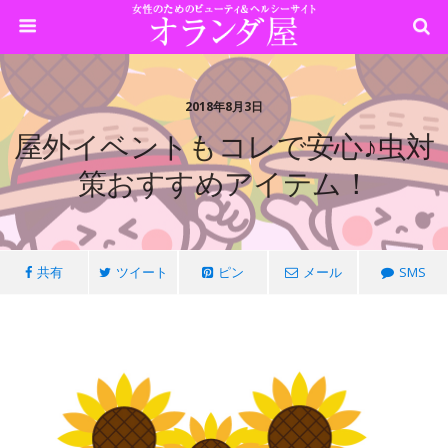
2018年8月3日
屋外イベントもコレで安心♪虫対
策おすすめアイテム！
共有
ツイート
ピン
メール
SMS