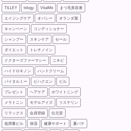
TILLEY
trilogy
VitalMe
まつ毛美容液
エイジングケア
オパシー
オランダ屋
キャンペーン
コンディショナー
シャンプー
スキンケア
セール
ダイエット
トレチノイン
ドクターズファーマシー
ニキビ
ハイドロキノン
ハンドクリーム
バイタルミー
ビハクエン
ピル
プレゼント
ヘアケア
ホワイトニング
メラトニン
モデルアイズ
リステリン
リラックス
会員登録
位元堂
低用量ピル
保湿
健康サポート
夏バテ