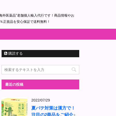
海外医薬品"老舗個人輸入代行です！商品情報やお
0％正規品を安心保証で送料無料！
購読する
最近の投稿
2022/07/29
夏バテ対策は漢方で！
注目の2商品をご紹介♪