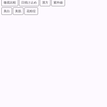
徹底比較
日焼け止め
漢方
紫外線
美白
美肌
花粉症