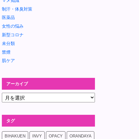
マメ知識
制汗・体臭対策
医薬品
女性の悩み
新型コロナ
未分類
禁煙
肌ケア
アーカイブ
タグ
BIHAKUEN
INVY
OPACY
ORANDAYA