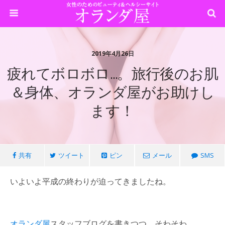
2019年4月26日
疲れてボロボロ…。旅行後のお肌
＆身体、オランダ屋がお助けし
ます！
共有
ツイート
ピン
メール
SMS
いよいよ平成の終わりが迫ってきましたね。
オランダ屋
スタッフブログを書きつつ、そわそわ…。