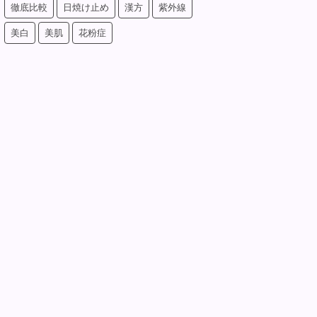
徹底比較
日焼け止め
漢方
紫外線
美白
美肌
花粉症