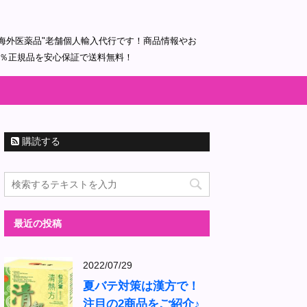
海外医薬品"老舗個人輸入代行です！商品情報やお
0％正規品を安心保証で送料無料！
購読する
最近の投稿
2022/07/29
夏バテ対策は漢方で！
注目の2商品をご紹介♪