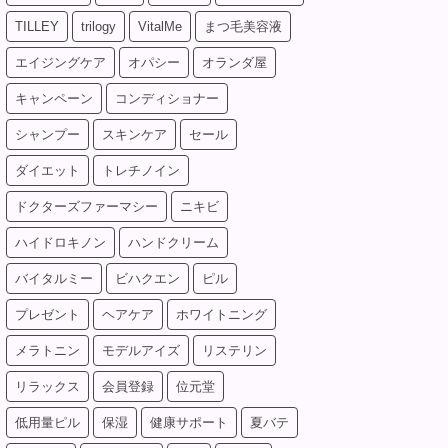
TILLEY
trilogy
VitalMe
まつ毛美容液
エイジングケア
オパシー
オランダ屋
キャンペーン
コンディショナー
シャンプー
スキンケア
セール
ダイエット
トレチノイン
ドクターズファーマシー
ニキビ
ハイドロキノン
ハンドクリーム
バイタルミー
ビハクエン
ピル
プレゼント
ヘアケア
ホワイトニング
メラトニン
モデルアイズ
リステリン
リラックス
会員登録
位元堂
低用量ピル
保湿
健康サポート
夏バテ