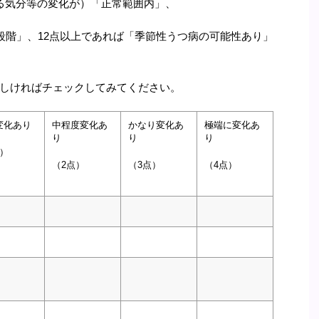
る気分等の変化が）「正常範囲内」、
段階」、12点以上であれば「季節性うつ病の可能性あり」
しければチェックしてみてください。
変化あり
中程度変化あ
かなり変化あ
極端に変化あ
り
り
り
点）
（2点）
（3点）
（4点）