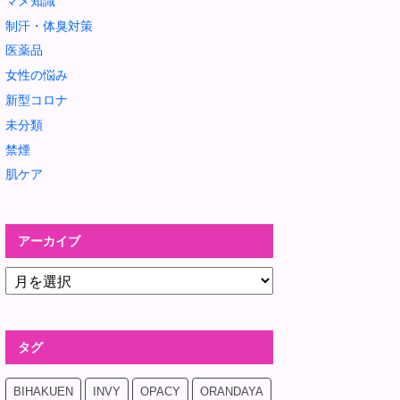
マメ知識
制汗・体臭対策
医薬品
女性の悩み
新型コロナ
未分類
禁煙
肌ケア
アーカイブ
タグ
BIHAKUEN
INVY
OPACY
ORANDAYA