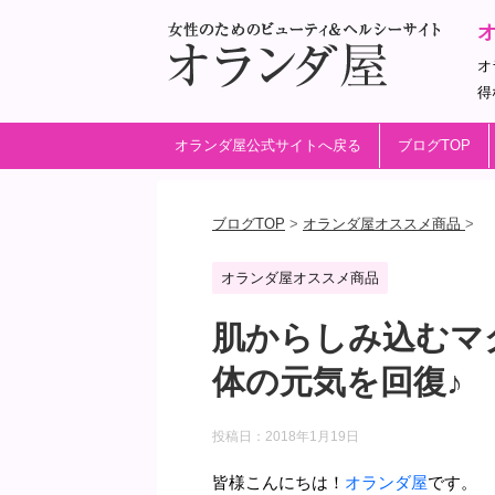
オ
得
オランダ屋公式サイトへ戻る
ブログTOP
ブログTOP
>
オランダ屋オススメ商品
>
オランダ屋オススメ商品
肌からしみ込むマ
体の元気を回復♪
投稿日：
2018年1月19日
皆様こんにちは！
オランダ屋
です。