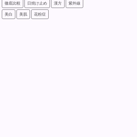
徹底比較
日焼け止め
漢方
紫外線
美白
美肌
花粉症