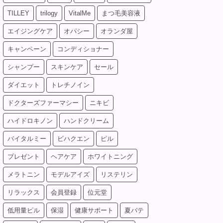
TILLEY
trilogy
VitalMe
まつ毛美容液
エイジングケア
オパシー
オランダ屋
キャンペーン
コンディショナー
シャンプー
スキンケア
セール
ダイエット
トレチノイン
ドクターズファーマシー
ニキビ
ハイドロキノン
ハンドクリーム
バイタルミー
ビハクエン
ピル
プレゼント
ヘアケア
ホワイトニング
メラトニン
モデルアイズ
リステリン
リラックス
会員登録
位元堂
低用量ピル
保湿
健康サポート
夏バテ