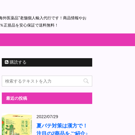
海外医薬品"老舗個人輸入代行です！商品情報やお
0％正規品を安心保証で送料無料！
購読する
最近の投稿
2022/07/29
夏バテ対策は漢方で！
注目の2商品をご紹介♪