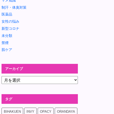
マメ知識
制汗・体臭対策
医薬品
女性の悩み
新型コロナ
未分類
禁煙
肌ケア
アーカイブ
タグ
BIHAKUEN
INVY
OPACY
ORANDAYA