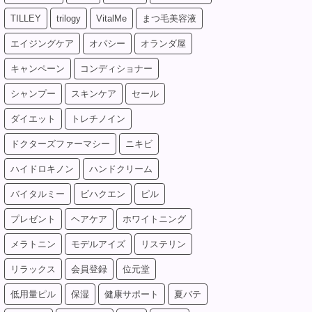
TILLEY
trilogy
VitalMe
まつ毛美容液
エイジングケア
オパシー
オランダ屋
キャンペーン
コンディショナー
シャンプー
スキンケア
セール
ダイエット
トレチノイン
ドクターズファーマシー
ニキビ
ハイドロキノン
ハンドクリーム
バイタルミー
ビハクエン
ピル
プレゼント
ヘアケア
ホワイトニング
メラトニン
モデルアイズ
リステリン
リラックス
会員登録
位元堂
低用量ピル
保湿
健康サポート
夏バテ