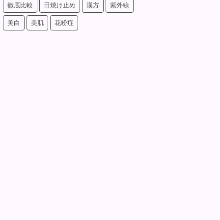
徹底比較
日焼け止め
漢方
紫外線
美白
美肌
花粉症