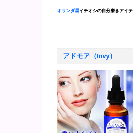
オランダ屋
イチオシの自分磨きアイテ
アドモア（Invy）