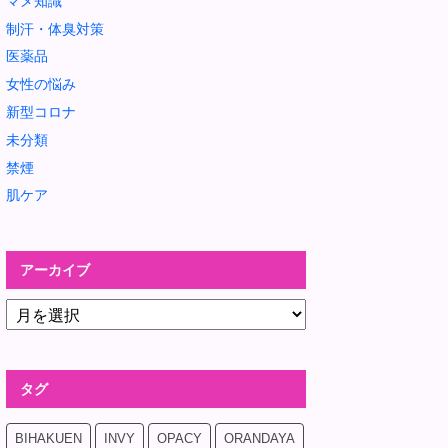
マメ知識
制汗・体臭対策
医薬品
女性の悩み
新型コロナ
未分類
禁煙
肌ケア
アーカイブ
タグ
BIHAKUEN
INVY
OPACY
ORANDAYA