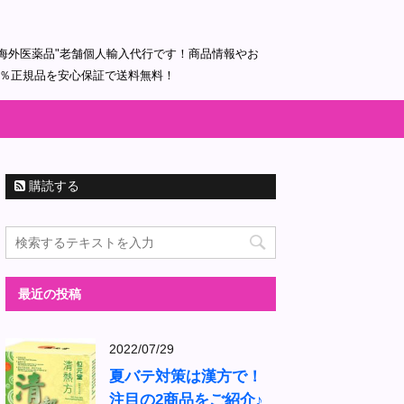
海外医薬品"老舗個人輸入代行です！商品情報やお
0％正規品を安心保証で送料無料！
購読する
最近の投稿
2022/07/29
夏バテ対策は漢方で！
注目の2商品をご紹介♪