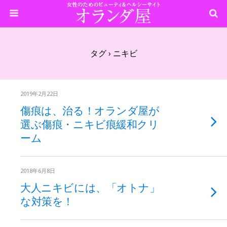
タグ › ニキビ
2019年2月22日
傷痕は、治る！オランダ屋が
選ぶ傷痕・ニキビ痕緩和クリ
ーム
2018年6月8日
大人ニキビには、「オトナ」
な対策を！