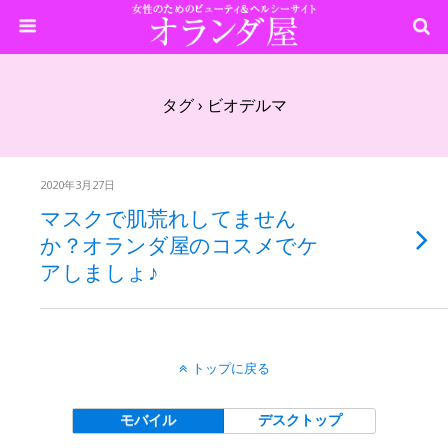
タグ › ビオデルマ
2020年3月27日
マスクで肌荒れしてません
か？オランダ屋のコスメでケ
アしましょ♪
トップに戻る
モバイル
デスクトップ