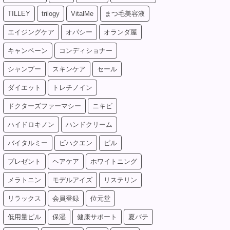
TILLEY
trilogy
VitalMe
まつ毛美容液
エイジングケア
オパシー
オランダ屋
キャンペーン
コンディショナー
シャンプー
スキンケア
セール
ダイエット
トレチノイン
ドクターズファーマシー
ニキビ
ハイドロキノン
ハンドクリーム
バイタルミー
ビハクエン
ピル
プレゼント
ヘアケア
ホワイトニング
メラトニン
モデルアイズ
リステリン
リラックス
会員登録
位元堂
低用量ピル
保湿
健康サポート
夏バテ