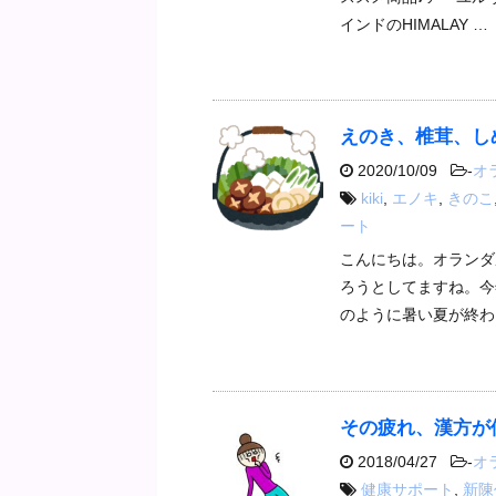
インドのHIMALAY …
えのき、椎茸、し
2020/10/09
-
オ
kiki
,
エノキ
,
きのこ
ート
こんにちは。オランダ
ろうとしてますね。今
のように暑い夏が終わ
その疲れ、漢方が
2018/04/27
-
オ
健康サポート
,
新陳