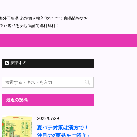
海外医薬品"老舗個人輸入代行です！商品情報やお
0％正規品を安心保証で送料無料！
購読する
最近の投稿
2022/07/29
夏バテ対策は漢方で！
注目の2商品をご紹介♪