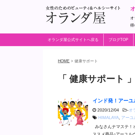
オ
得
オランダ屋公式サイトへ戻る
ブログTOP
HOME
>
健康サポート
「 健康サポート 」
インド発！アーユ
2020/12/04
-
オ
HIMALAYA
,
アーユ
みなさんナマステ！
ススメ商品♪アーユル