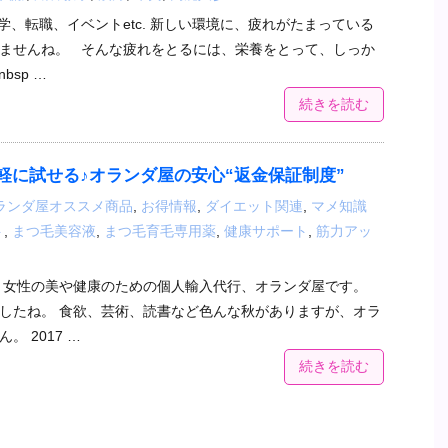
学、転職、イベントetc. 新しい環境に、疲れがたまっている
ませんね。 そんな疲れをとるには、栄養をとって、しっか
bsp …
続きを読む
軽に試せる♪オランダ屋の安心“返金保証制度”
ランダ屋オススメ商品
,
お得情報
,
ダイエット関連
,
マメ知識
ト
,
まつ毛美容液
,
まつ毛育毛専用薬
,
健康サポート
,
筋力アッ
 女性の美や健康のための個人輸入代行、オランダ屋です。
したね。 食欲、芸術、読書など色んな秋がありますが、オラ
 2017 …
続きを読む