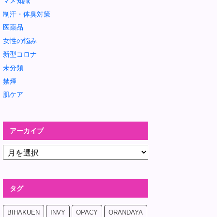
マメ知識
制汗・体臭対策
医薬品
女性の悩み
新型コロナ
未分類
禁煙
肌ケア
アーカイブ
タグ
BIHAKUEN
INVY
OPACY
ORANDAYA