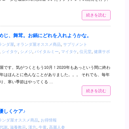
続きを読む
めじ、舞茸。お鍋にどれを入れようかな。
ランダ屋
,
オランダ屋オススメ商品
,
サプリメント
,
シイタケ
,
シメジ
,
バイタルミー
,
マイタケ
,
位元堂
,
健康サポ
屋です。気がつくともう10月！2020年もあっという間に終わ
年はほんとに色んなことがありました。。。 それでも、毎年
り、寒い季節はやってくる …
続きを読む
優しくケア♪
ランダ屋オススメ商品
,
お得情報
代謝
,
滋養教示
,
漢方
,
牛黄
,
高麗人参