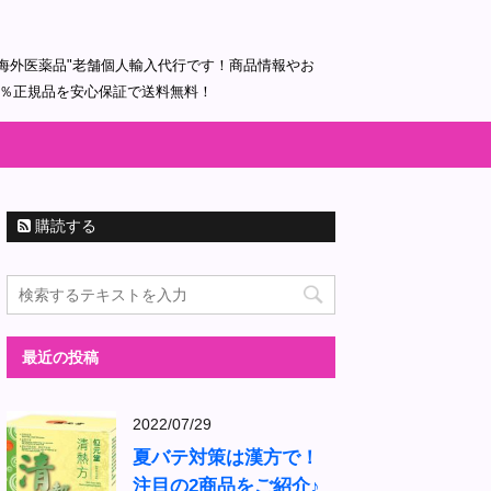
海外医薬品"老舗個人輸入代行です！商品情報やお
0％正規品を安心保証で送料無料！
購読する
最近の投稿
2022/07/29
夏バテ対策は漢方で！
注目の2商品をご紹介♪