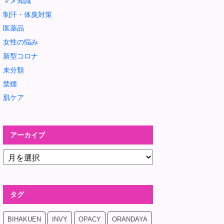
マメ知識
制汗・体臭対策
医薬品
女性の悩み
新型コロナ
未分類
禁煙
肌ケア
アーカイブ
タグ
BIHAKUEN
INVY
OPACY
ORANDAYA