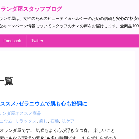
オランダ屋スタッフブログ
ランダ屋は、女性のためのビューティ＆ヘルシーのための信頼と安心の"格安
なキャンペーン情報についてスタッフのナマの声をお届けします。全商品10
Facebook
Twitter
一覧
オススメ♪ゼラニウムで肌も心も好調に
ランダ屋オススメ商品
ニウム
,
リラックス
,
癒し
,
石鹸
,
肌ケア
オランダ屋です。 気候もよく心が浮き立つ春。 楽しいこと
素にもなる”環境の変化”も多い時期です。 知らず知らずのう