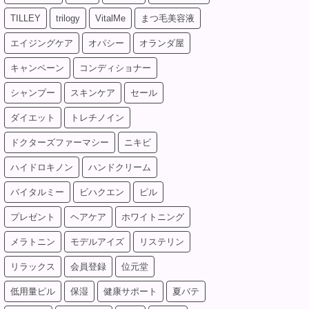
TILLEY
trilogy
VitalMe
まつ毛美容液
エイジングケア
オパシー
オランダ屋
キャンペーン
コンディショナー
シャンプー
スキンケア
セール
ダイエット
トレチノイン
ドクターズファーマシー
ニキビ
ハイドロキノン
ハンドクリーム
バイタルミー
ビハクエン
ピル
プレゼント
ヘアケア
ホワイトニング
メラトニン
モデルアイズ
リステリン
リラックス
会員登録
位元堂
低用量ピル
保湿
健康サポート
夏バテ