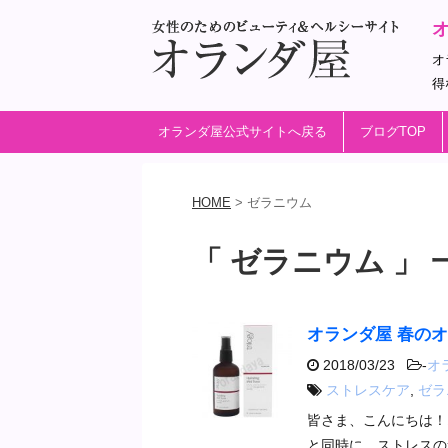
オ
得
オランダ屋公式サイトへ戻る
ブログTOP
HOME
>
ゼラニウム
「 ゼラニウム 」 
オランダ屋 春の
2018/03/23
-
オ
ストレスケア
,
ゼラ
皆さま、こんにちは！
と同時に、ストレスの